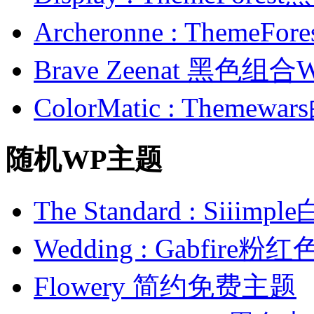
Archeronne : Theme
Brave Zeenat 黑色组合
ColorMatic : Them
随机WP主题
The Standard : Sii
Wedding : Gabfi
Flowery 简约免费主题