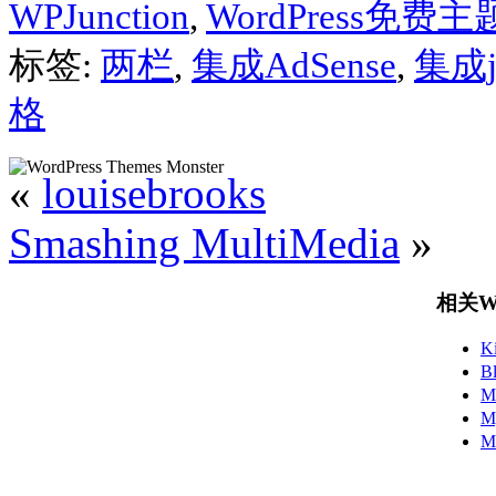
WPJunction
,
WordPress免费主
标签:
两栏
,
集成AdSense
,
集成j
格
«
louisebrooks
Smashing MultiMedia
»
相关Wo
K
B
M
M
M