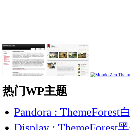
热门WP主题
Pandora : ThemeFo
Display : ThemeFor