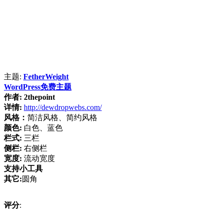
主题:
FetherWeight
WordPress免费主题
作者:
2thepoint
详情:
http://dewdropwebs.com/
风格：
简洁风格、简约风格
颜色:
白色、蓝色
栏式:
三栏
侧栏:
右侧栏
宽度:
流动宽度
支持小工具
其它:
圆角
评分
: