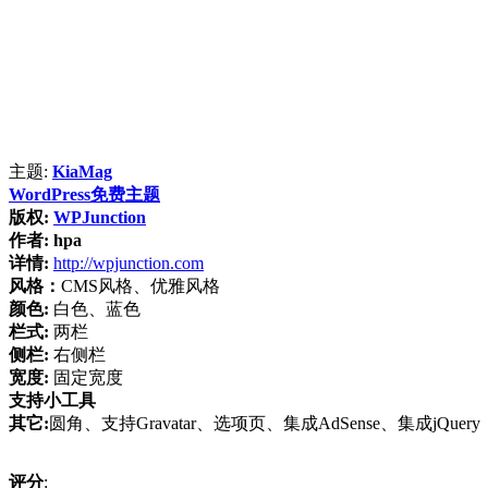
主题:
KiaMag
WordPress免费主题
版权:
WPJunction
作者:
hpa
详情:
http://wpjunction.com
风格：
CMS风格、优雅风格
颜色:
白色、蓝色
栏式:
两栏
侧栏:
右侧栏
宽度:
固定宽度
支持小工具
其它:
圆角、支持Gravatar、选项页、集成AdSense、集成jQuery
评分
: