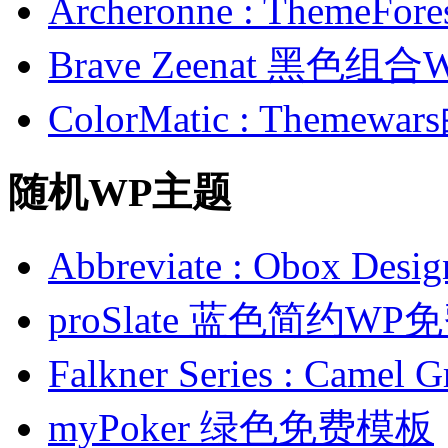
Archeronne : Theme
Brave Zeenat 黑色组合
ColorMatic : Them
随机WP主题
Abbreviate : Obox
proSlate 蓝色简约W
Falkner Series : C
myPoker 绿色免费模板