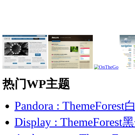
热门WP主题
Pandora : ThemeFo
Display : ThemeFor