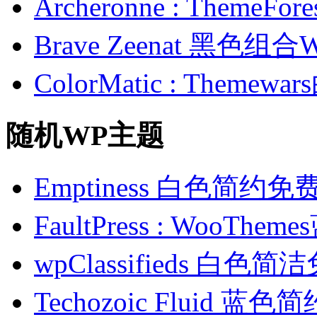
Archeronne : Theme
Brave Zeenat 黑色组合
ColorMatic : Them
随机WP主题
Emptiness 白色简约
FaultPress : Woo
wpClassifieds 白色
Techozoic Fluid 