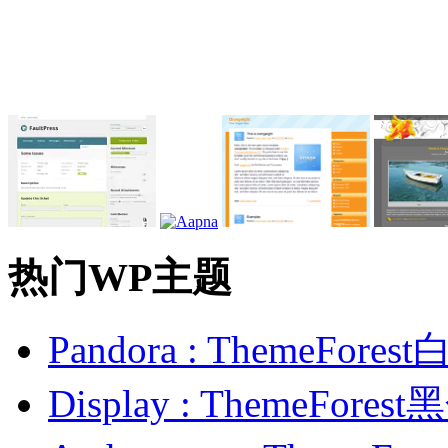
热门WP主题
Pandora : ThemeFo
Display : ThemeFor