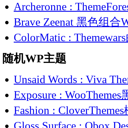
Archeronne : Theme
Brave Zeenat 黑色组合
ColorMatic : Them
随机WP主题
Unsaid Words : Vi
Exposure : WooTh
Fashion : CloverT
Gloss Surface : O