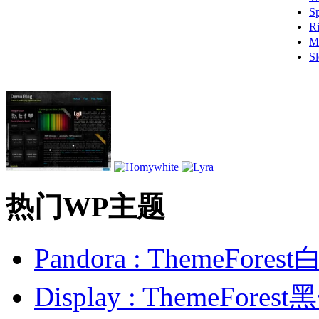
S
R
M
S
热门WP主题
Pandora : ThemeFo
Display : ThemeFor