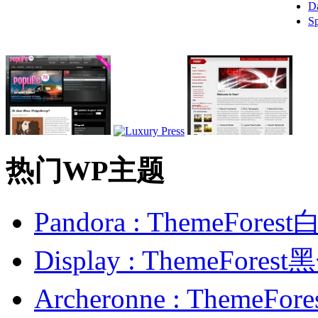
D
S
热门WP主题
Pandora : ThemeFo
Display : ThemeFor
Archeronne : Theme