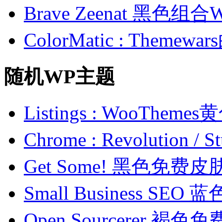
Brave Zeenat 黑色组合
ColorMatic : Them
随机WP主题
Listings : WooTh
Chrome : Revolution
Get Some! 黑色免费皮
Small Business S
Open Sourcerer 褐色