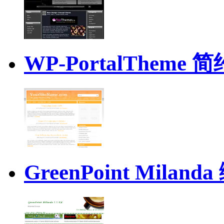
WP-PortalTheme
GreenPoint Mil