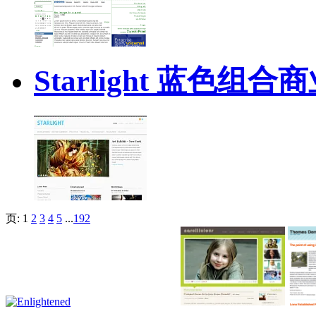
Starlight 蓝色组
页:
1
2
3
4
5
...
192