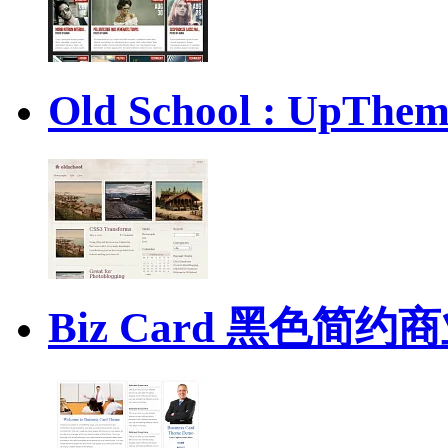
Old School : U
Biz Card 黑色简约