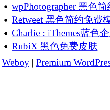
wpPhotographer 
Retweet 黑色简约免费
Charlie : iTheme
RubiX 黑色免费皮肤
Weboy
|
Premium WordPre