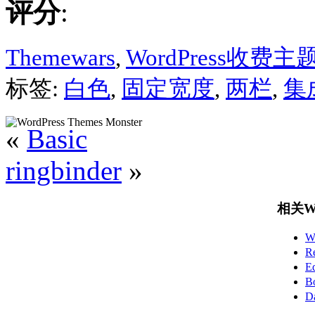
评分
:
Themewars
,
WordPress收费主
标签:
白色
,
固定宽度
,
两栏
,
集成
«
Basic
ringbinder
»
相关Wo
W
R
E
B
D