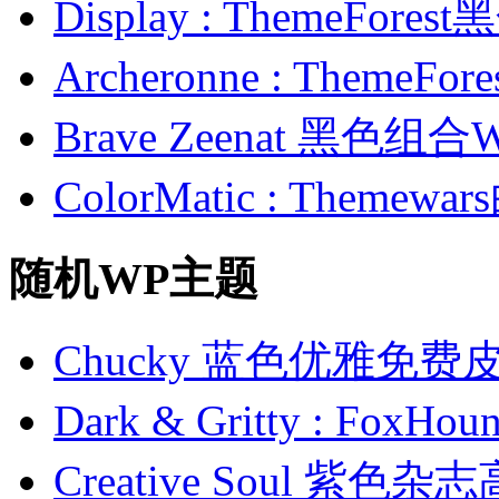
Display : ThemeFor
Archeronne : Theme
Brave Zeenat 黑色组合
ColorMatic : Them
随机WP主题
Chucky 蓝色优雅免费
Dark & Gritty : F
Creative Soul 紫色