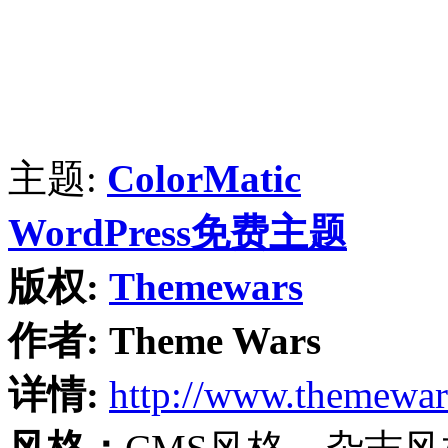
主题:
ColorMatic
WordPress免费主题
版权:
Themewars
作者:
Theme Wars
详情:
http://www.themewa