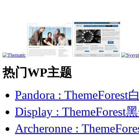
热门WP主题
Pandora : ThemeFo
Display : ThemeFor
Archeronne : Theme