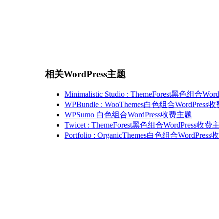
相关WordPress主题
Minimalistic Studio : ThemeForest黑色组合W
WPBundle : WooThemes白色组合WordPres
WPSumo 白色组合WordPress收费主题
Twicet : ThemeForest黑色组合WordPress收费
Portfolio : OrganicThemes白色组合WordPre