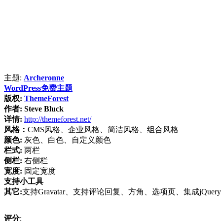
主题:
Archeronne
WordPress免费主题
版权:
ThemeForest
作者:
Steve Bluck
详情:
http://themeforest.net/
风格：
CMS风格、企业风格、简洁风格、组合风格
颜色:
灰色、白色、自定义颜色
栏式:
两栏
侧栏:
右侧栏
宽度:
固定宽度
支持小工具
其它:
支持Gravatar、支持评论回复、方角、选项页、集成jQuery
评分
: