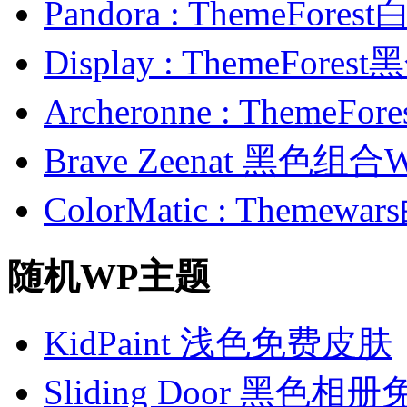
Pandora : ThemeFo
Display : ThemeFor
Archeronne : Theme
Brave Zeenat 黑色组合
ColorMatic : Them
随机WP主题
KidPaint 浅色免费皮肤
Sliding Door 黑色