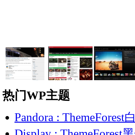
热门WP主题
Pandora : ThemeFo
Display : ThemeFor