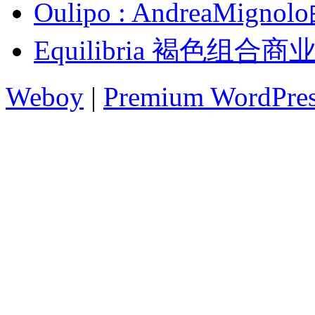
Oulipo : AndreaMi
Equilibria 褐色组合
Weboy
|
Premium WordPre