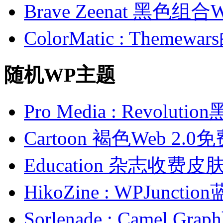
Brave Zeenat 黑色组合
ColorMatic : Them
随机WP主题
Pro Media : Revol
Cartoon 褐色Web 2.
Education 杂志收费皮
HikoZine : WPJun
Sorlenade : Camel 