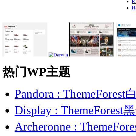
R
H
热门WP主题
Pandora : ThemeFo
Display : ThemeFor
Archeronne : Theme