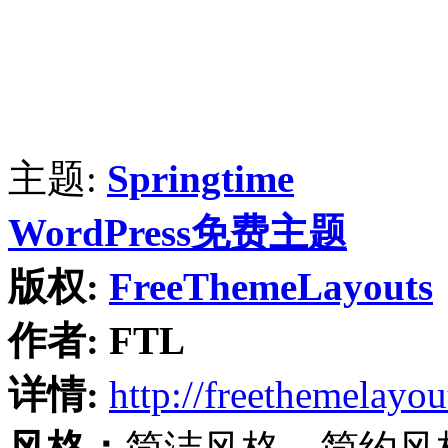
主题:
Springtime
WordPress免费主题
版权:
FreeThemeLayouts
作者:
FTL
详情:
http://freethemelayo