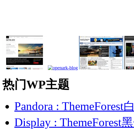
热门WP主题
Pandora : ThemeFo
Display : ThemeFor