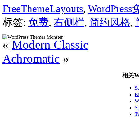
FreeThemeLayouts
,
WordPre
标签:
免费
,
右侧栏
,
简约风格
,
«
Modern Classic
Achromatic
»
相关Wo
S
B
W
S
T