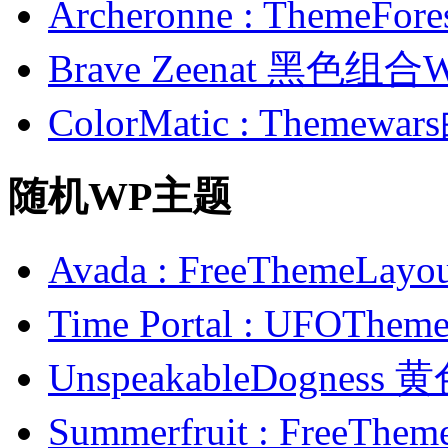
Archeronne : Theme
Brave Zeenat 黑色组合
ColorMatic : Them
随机WP主题
Avada : FreeTheme
Time Portal : UFO
UnspeakableDognes
Summerfruit : Fre