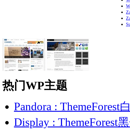
W
Z
Z
S
热门WP主题
Pandora : ThemeFo
Display : ThemeFor