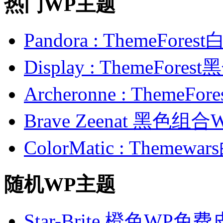
热门WP主题
Pandora : ThemeFo
Display : ThemeFor
Archeronne : Theme
Brave Zeenat 黑色组合
ColorMatic : Them
随机WP主题
Star-Brite 橙色WP免