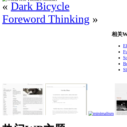
«
Dark Bicycle
Foreword Thinking
»
相关Wo
E
F
S
B
S