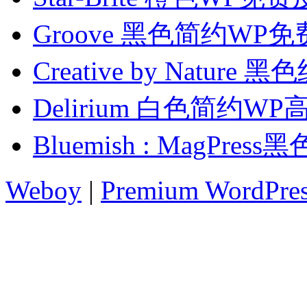
Groove 黑色简约WP
Creative by Natur
Delirium 白色简约W
Bluemish : MagPr
Weboy
|
Premium WordPre