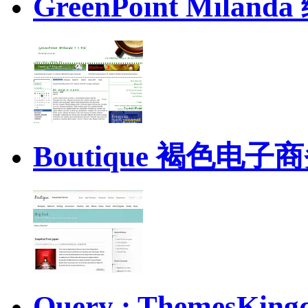
GreenPoint Mil
Boutique 褐色电
Query : Themes