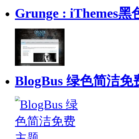
Grunge : iThem
BlogBus 绿色简洁