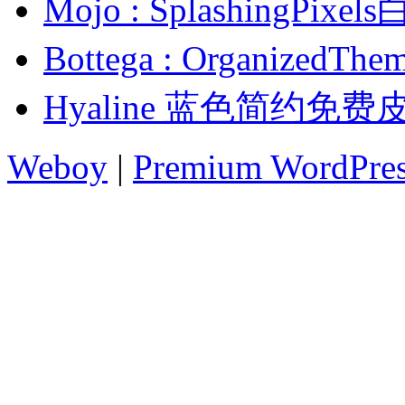
Mojo : SplashingP
Bottega : Organiz
Hyaline 蓝色简约免费
Weboy
|
Premium WordPre