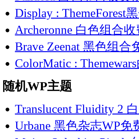
Display : ThemeFo
Archeronne 白色组
Brave Zeenat 黑色
ColorMatic : Them
随机WP主题
Translucent Fluidit
Urbane 黑色杂志WP