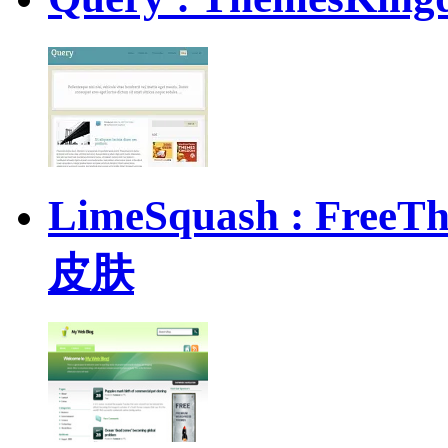
LimeSquash : Fr
皮肤