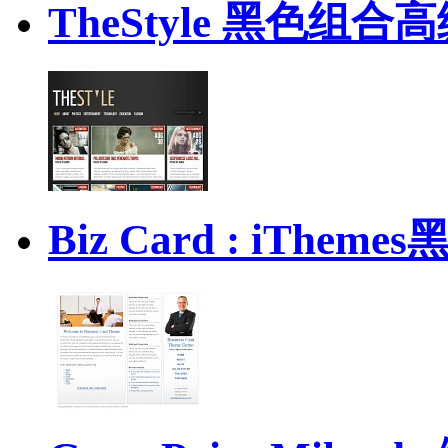
TheStyle 黑色组合
Biz Card : iTh