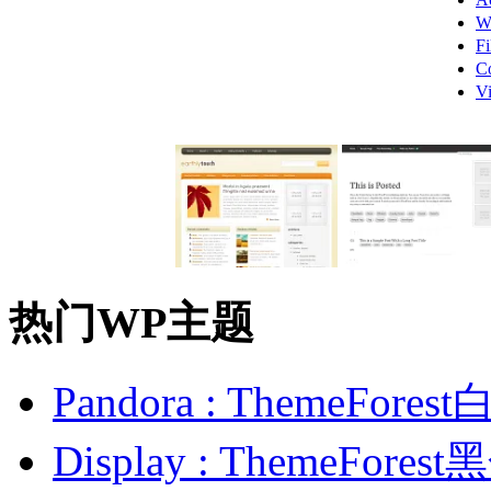
W
F
C
V
热门WP主题
Pandora : ThemeFo
Display : ThemeFor