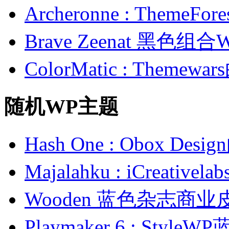
Archeronne : Theme
Brave Zeenat 黑色组合
ColorMatic : Them
随机WP主题
Hash One : Obox 
Majalahku : iCreat
Wooden 蓝色杂志商业
Playmaker 6 : St