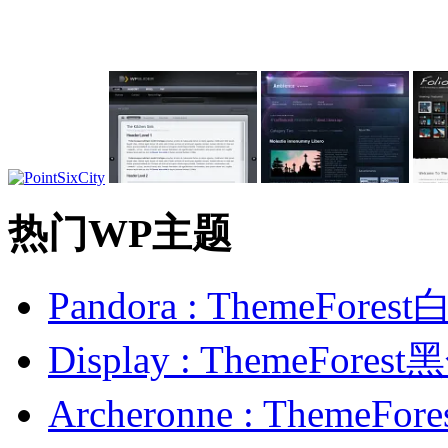
热门WP主题
Pandora : ThemeFo
Display : ThemeFor
Archeronne : Theme