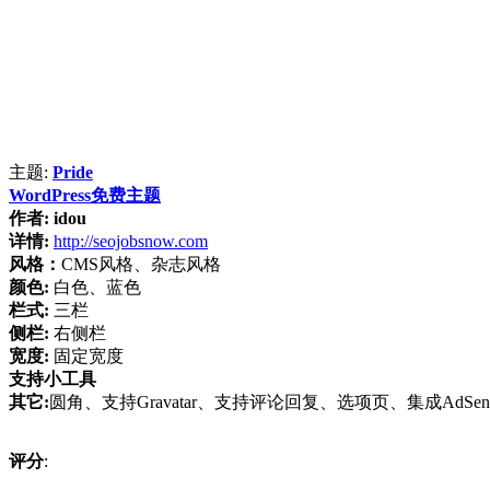
主题:
Pride
WordPress免费主题
作者:
idou
详情:
http://seojobsnow.com
风格：
CMS风格、杂志风格
颜色:
白色、蓝色
栏式:
三栏
侧栏:
右侧栏
宽度:
固定宽度
支持小工具
其它:
圆角、支持Gravatar、支持评论回复、选项页、集成AdSe
评分
: