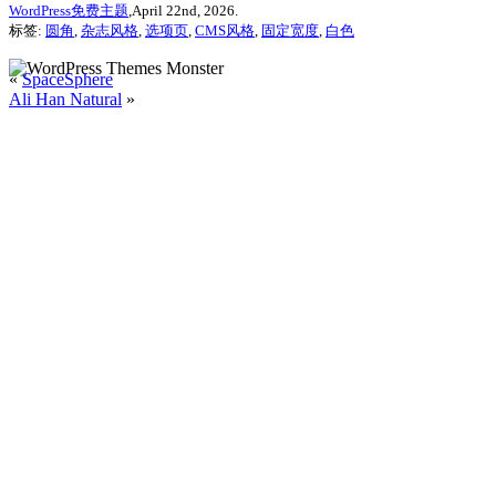
WordPress免费主题
,April 22nd, 2026.
标签:
圆角
,
杂志风格
,
选项页
,
CMS风格
,
固定宽度
,
白色
«
SpaceSphere
Ali Han Natural
»