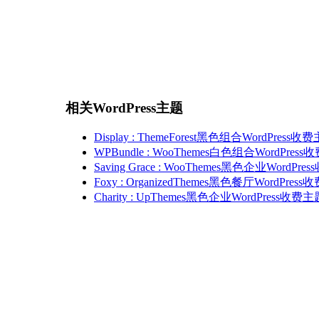
相关WordPress主题
Display : ThemeForest黑色组合WordPress收
WPBundle : WooThemes白色组合WordPres
Saving Grace : WooThemes黑色企业WordPr
Foxy : OrganizedThemes黑色餐厅WordPres
Charity : UpThemes黑色企业WordPress收费主