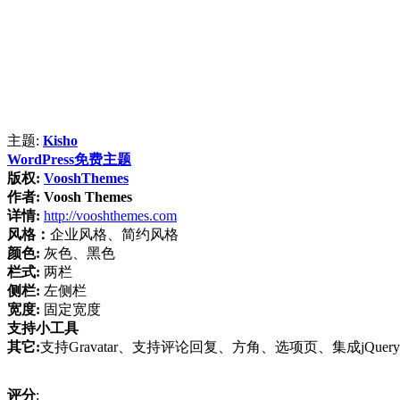
主题:
Kisho
WordPress免费主题
版权:
VooshThemes
作者:
Voosh Themes
详情:
http://vooshthemes.com
风格：
企业风格、简约风格
颜色:
灰色、黑色
栏式:
两栏
侧栏:
左侧栏
宽度:
固定宽度
支持小工具
其它:
支持Gravatar、支持评论回复、方角、选项页、集成jQuery
评分
: