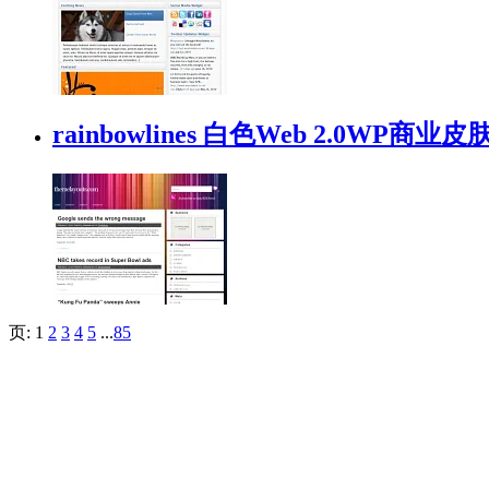
rainbowlines 白色Web 2.0WP商业皮
页:
1
2
3
4
5
...
85