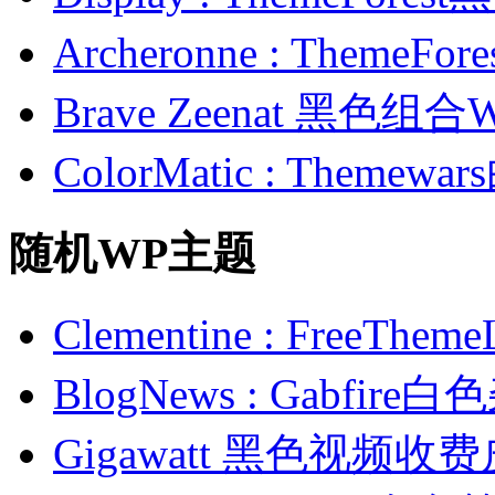
Archeronne : Theme
Brave Zeenat 黑色组合
ColorMatic : Them
随机WP主题
Clementine : Free
BlogNews : Gabfi
Gigawatt 黑色视频收