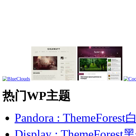
热门WP主题
Pandora : ThemeFo
Display : ThemeFor