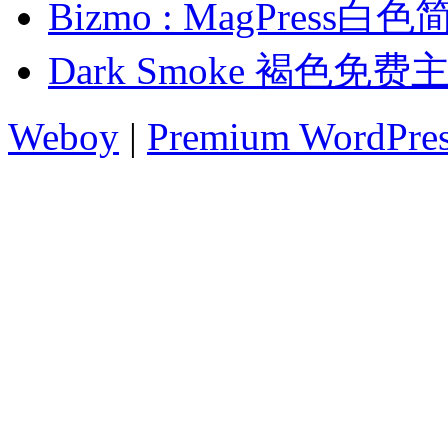
Bizmo : MagPres
Dark Smoke 褐色免费
Weboy
|
Premium WordPre