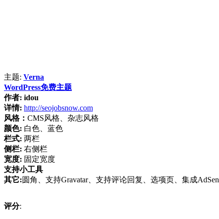
主题:
Verna
WordPress免费主题
作者:
idou
详情:
http://seojobsnow.com
风格：
CMS风格、杂志风格
颜色:
白色、蓝色
栏式:
两栏
侧栏:
右侧栏
宽度:
固定宽度
支持小工具
其它:
圆角、支持Gravatar、支持评论回复、选项页、集成AdSen
评分
: