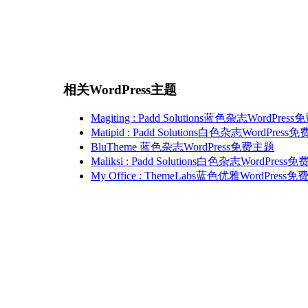
相关WordPress主题
Magiting : Padd Solutions蓝色杂志WordPre
Matipid : Padd Solutions白色杂志WordPres
BluTheme 蓝色杂志WordPress免费主题
Maliksi : Padd Solutions白色杂志WordPress
My Office : ThemeLabs蓝色优雅WordPress