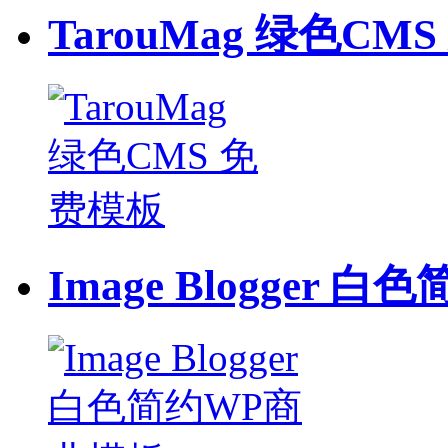
TarouMag 绿色CM
Image Blogger