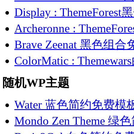
Display : ThemeFo
Archeronne : Them
Brave Zeenat 黑色
ColorMatic : Them
随机WP主题
Water 蓝色简约免费模
Mondo Zen Theme