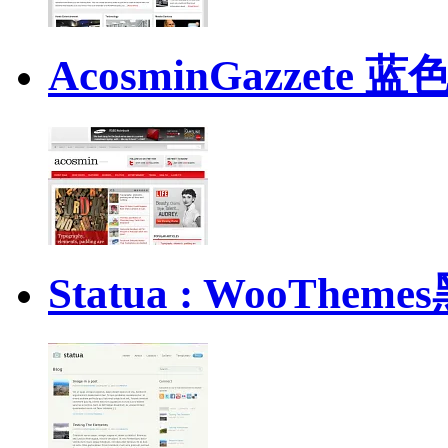
AcosminGazzet
Statua : WooTh