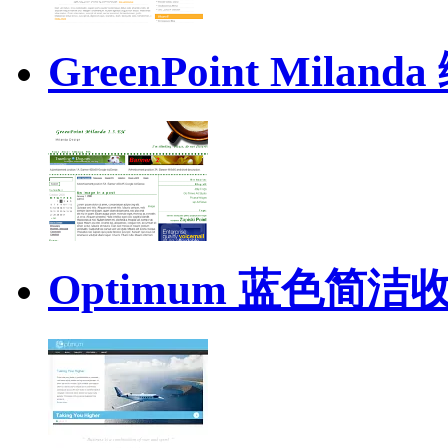
GreenPoint Mil
Optimum 蓝色简