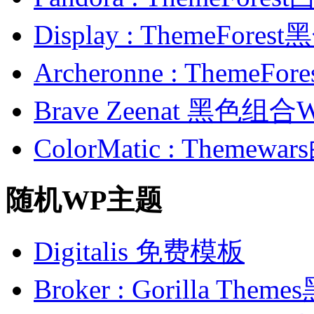
Display : ThemeFor
Archeronne : Theme
Brave Zeenat 黑色组合
ColorMatic : Them
随机WP主题
Digitalis 免费模板
Broker : Gorilla 