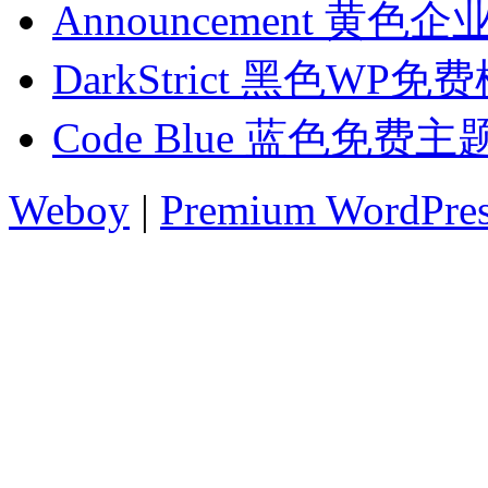
Announcement 黄
DarkStrict 黑色WP免
Code Blue 蓝色免费主
Weboy
|
Premium WordPre