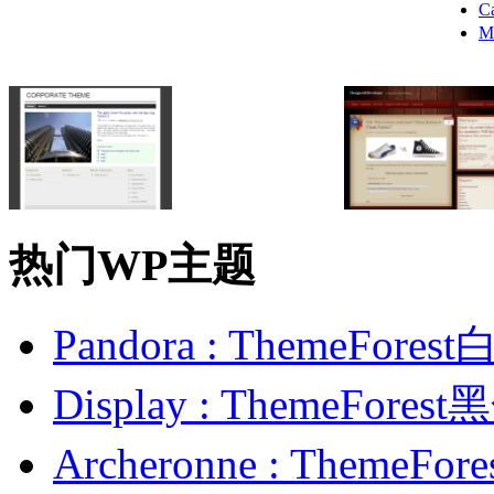
C
M
热门WP主题
Pandora : ThemeFo
Display : ThemeFor
Archeronne : Theme