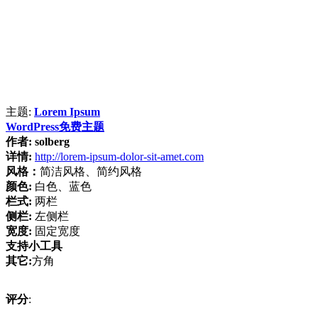
主题:
Lorem Ipsum
WordPress免费主题
作者:
solberg
详情:
http://lorem-ipsum-dolor-sit-amet.com
风格：
简洁风格、简约风格
颜色:
白色、蓝色
栏式:
两栏
侧栏:
左侧栏
宽度:
固定宽度
支持小工具
其它:
方角
评分
: