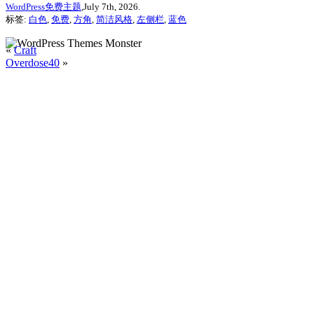
WordPress免费主题
,July 7th, 2026.
标签:
白色
,
免费
,
方角
,
简洁风格
,
左侧栏
,
蓝色
«
Craft
Overdose40
»