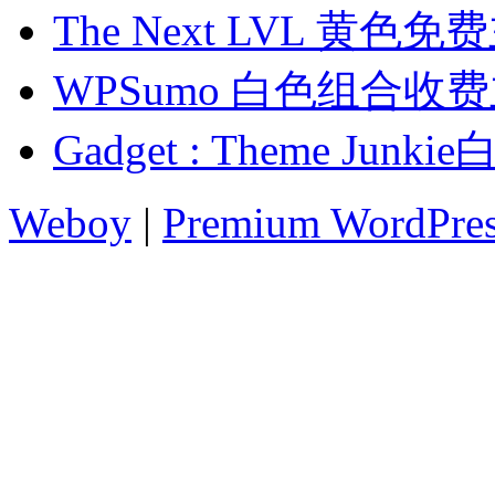
The Next LVL 黄色免
WPSumo 白色组合收
Gadget : Theme Ju
Weboy
|
Premium WordPre