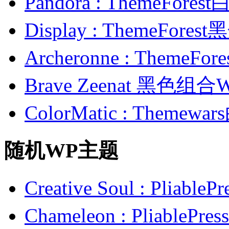
Pandora : ThemeFo
Display : ThemeFor
Archeronne : Theme
Brave Zeenat 黑色组合
ColorMatic : Them
随机WP主题
Creative Soul : Pl
Chameleon : Pliab