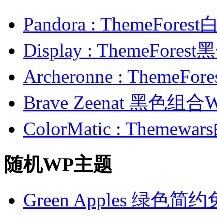
Pandora : ThemeFo
Display : ThemeFor
Archeronne : Theme
Brave Zeenat 黑色组合
ColorMatic : Them
随机WP主题
Green Apples 绿色