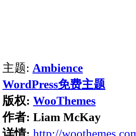
主题:
Ambience
WordPress免费主题
版权:
WooThemes
作者:
Liam McKay
详情:
http://woothemes.co