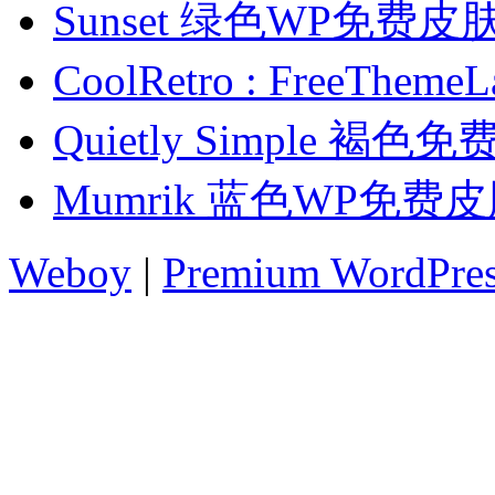
Sunset 绿色WP免费皮
CoolRetro : FreeT
Quietly Simple 褐色
Mumrik 蓝色WP免费
Weboy
|
Premium WordPre