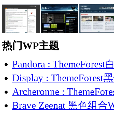
热门WP主题
Pandora : ThemeFo
Display : ThemeFor
Archeronne : Theme
Brave Zeenat 黑色组合