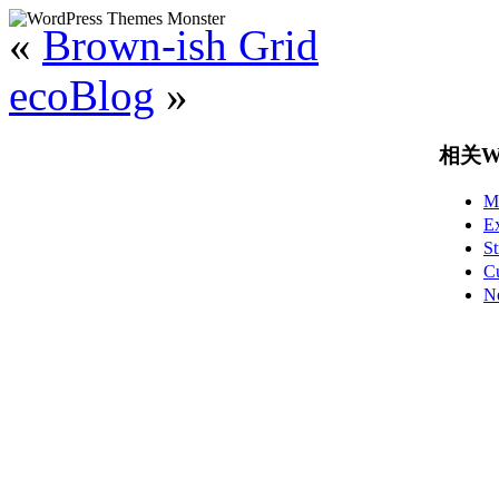
«
Brown-ish Grid
ecoBlog
»
相关Wo
M
E
S
C
N