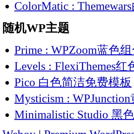
ColorMatic : Them
随机WP主题
Prime : WPZoom
Levels : FlexiThe
Pico 白色简洁免费模板
Mysticism : WPJun
Minimalistic Stud