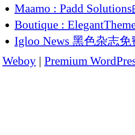
Maamo : Padd Solu
Boutique : Elega
Igloo News 黑色杂志
Weboy
|
Premium WordPre