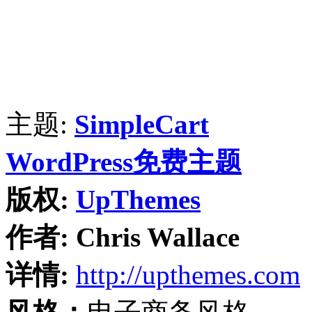
主题:
SimpleCart
WordPress免费主题
版权:
UpThemes
作者:
Chris Wallace
详情:
http://upthemes.com