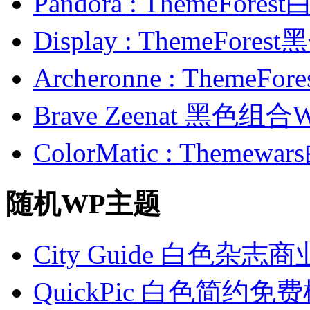
Pandora : ThemeFo
Display : ThemeFor
Archeronne : Theme
Brave Zeenat 黑色组合
ColorMatic : Them
随机WP主题
City Guide 白色杂志
QuickPic 白色简约免