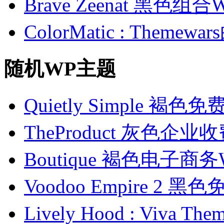
Brave Zeenat 黑色组合
ColorMatic : Them
随机WP主题
Quietly Simple 褐色
TheProduct 灰色企业
Boutique 褐色电子
Voodoo Empire 2 
Lively Hood : Viv