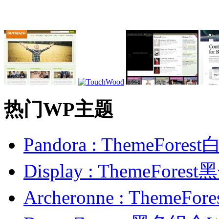
热门WP主题
Pandora : ThemeFo
Display : ThemeFor
Archeronne : Theme