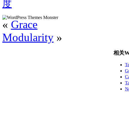
度
«
Grace
Modularity
»
相关Wo
T
G
C
T
N