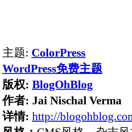
主题:
ColorPress
WordPress免费主题
版权:
BlogOhBlog
作者:
Jai Nischal Verma
详情:
http://blogohblog.co