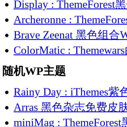
Display : ThemeFor
Archeronne : Theme
Brave Zeenat 黑色组合
ColorMatic : Them
随机WP主题
Rainy Day : iThe
Arras 黑色杂志免费皮
miniMag : ThemeF