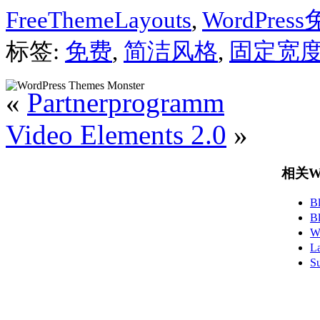
FreeThemeLayouts
,
WordPre
标签:
免费
,
简洁风格
,
固定宽
«
Partnerprogramm
Video Elements 2.0
»
相关Wo
B
B
W
L
S