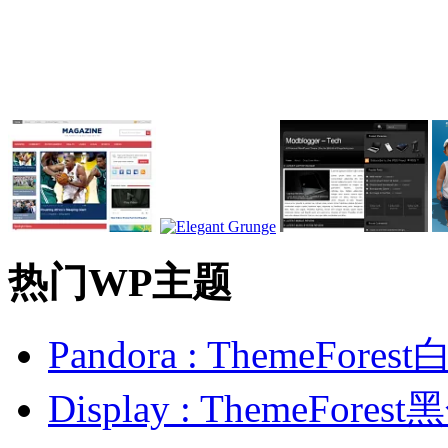
热门WP主题
Pandora : ThemeFo
Display : ThemeFor