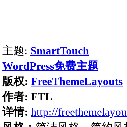
主题:
SmartTouch
WordPress免费主题
版权:
FreeThemeLayouts
作者:
FTL
详情:
http://freethemelayo