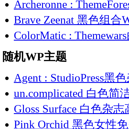
Archeronne : Theme
Brave Zeenat 黑色组合
ColorMatic : Them
随机WP主题
Agent : StudioPre
un.complicated 白
Gloss Surface 白色
Pink Orchid 黑色女