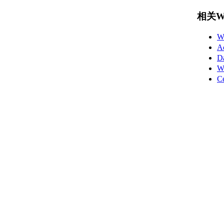
相关Wo
W
A
D
W
C