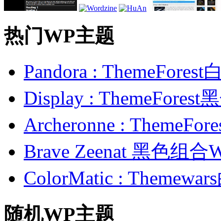
热门WP主题
Pandora : ThemeFo
Display : ThemeFor
Archeronne : Theme
Brave Zeenat 黑色组合
ColorMatic : Them
随机WP主题