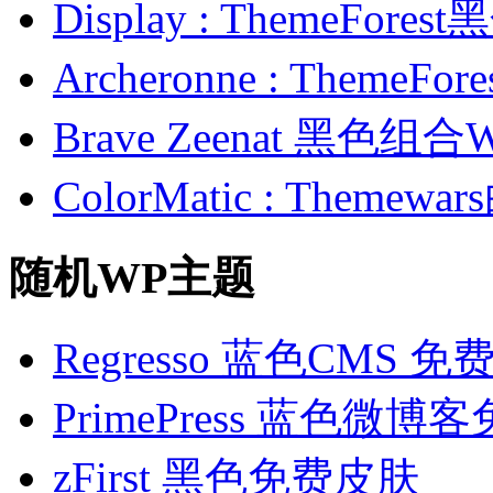
Display : ThemeFor
Archeronne : Theme
Brave Zeenat 黑色组合
ColorMatic : Them
随机WP主题
Regresso 蓝色CMS 
PrimePress 蓝色微
zFirst 黑色免费皮肤