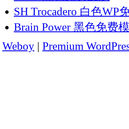
SH Trocadero 白色W
Brain Power 黑色免费
Weboy
|
Premium WordPre