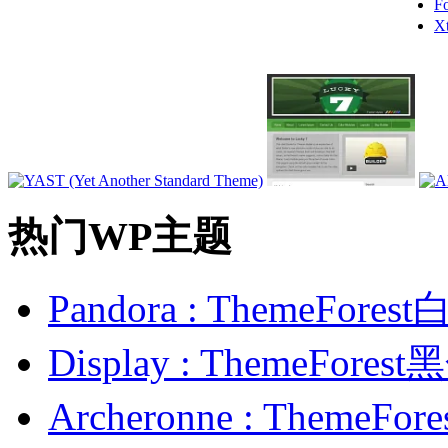
F
X
热门WP主题
Pandora : ThemeFo
Display : ThemeFor
Archeronne : Theme