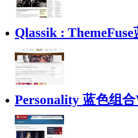
Qlassik : Them
Personality 蓝