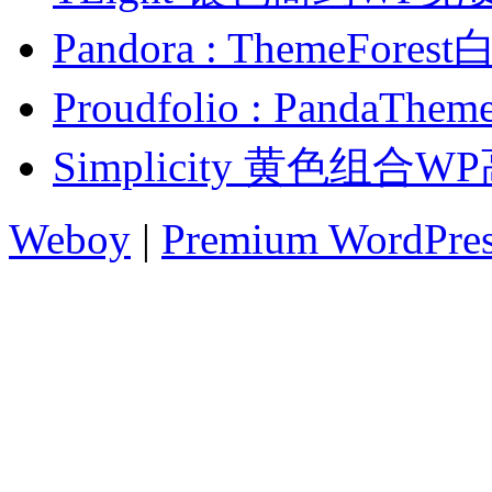
Pandora : ThemeFo
Proudfolio : Pand
Simplicity 黄色组合
Weboy
|
Premium WordPre