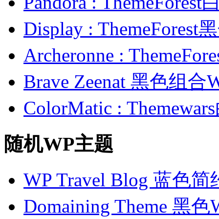
Pandora : ThemeFo
Display : ThemeFor
Archeronne : Theme
Brave Zeenat 黑色组合
ColorMatic : Them
随机WP主题
WP Travel Blog 
Domaining Theme 