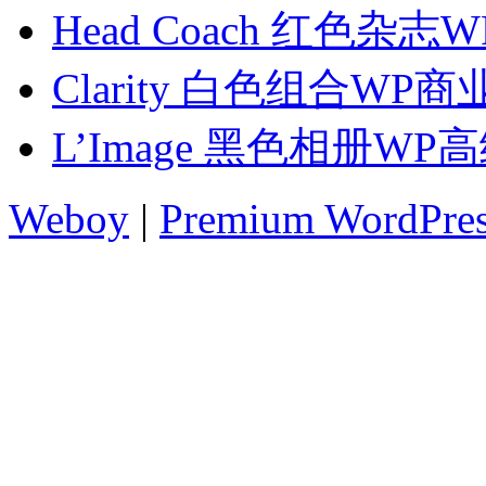
Head Coach 红色杂
Clarity 白色组合WP
L’Image 黑色相册WP
Weboy
|
Premium WordPre