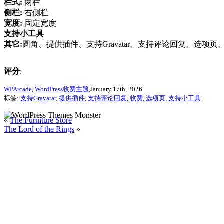
栏式:
两栏
侧栏:
右侧栏
宽度:
固定宽度
支持小工具
其它:
圆角、提供插件、支持Gravatar、支持评论回复、选项页、集
评分
:
WPArcade
,
WordPress收费主题
,January 17th, 2026.
标签:
支持Gravatar
,
提供插件
,
支持评论回复
,
收费
,
选项页
,
支持小工具
«
The Furniture Store
The Lord of the Rings
»