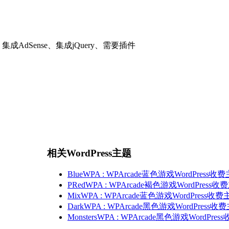
成AdSense、集成jQuery、需要插件
相关WordPress主题
BlueWPA : WPArcade蓝色游戏WordPress收
PRedWPA : WPArcade褐色游戏WordPress
MixWPA : WPArcade蓝色游戏WordPress收
DarkWPA : WPArcade黑色游戏WordPress收
MonstersWPA : WPArcade黑色游戏WordPre