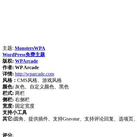
主题:
MonstersWPA
WordPress免费主题
版权:
WPArcade
作者:
WP Arcade
详情:
http://wparcade.com
风格：
CMS风格、游戏风格
颜色:
灰色、自定义颜色、黑色
栏式:
两栏
侧栏:
右侧栏
宽度:
固定宽度
支持小工具
其它:
圆角、提供插件、支持Gravatar、支持评论回复、选项页、集
评分
: