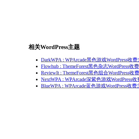
相关WordPress主题
DarkWPA : WPArcade黑色游戏WordPress收
Flowhub : ThemeForest黑色杂志WordPress
ReviewIt : ThemeForest黑色组合WordPress
NextWPA : WPArcade深紫色游戏WordPres
BlueWPA : WPArcade蓝色游戏WordPress收