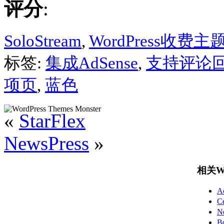
评分
:
SoloStream
,
WordPress收费主
标签:
集成AdSense
,
支持评论
项页
,
蓝色
«
StarFlex
NewsPress
»
相关Wo
A
C
N
B