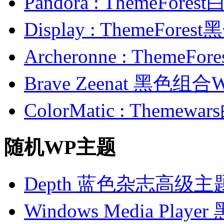
Pandora : ThemeFo
Display : ThemeFor
Archeronne : Theme
Brave Zeenat 黑色组合
ColorMatic : Them
随机WP主题
Depth 蓝色杂志高级主
Windows Media Pl