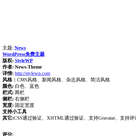
主题:
News
WordPress免费主题
版权:
StyleWP
作者:
News-Theme
详情:
http://stylewp.com
风格：
CMS风格、新闻风格、杂志风格、简洁风格
颜色:
白色、蓝色
栏式:
两栏
侧栏:
右侧栏
宽度:
固定宽度
支持小工具
其它:
CSS通过验证、XHTML通过验证、支持Gravatar、支持
评分
: