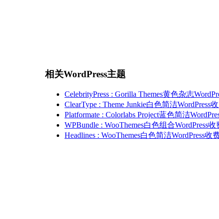
相关WordPress主题
CelebrityPress : Gorilla Themes黄色杂志Wor
ClearType : Theme Junkie白色简洁WordPre
Platformate : Colorlabs Project蓝色简洁Wor
WPBundle : WooThemes白色组合WordPres
Headlines : WooThemes白色简洁WordPress