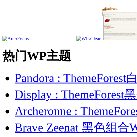
热门WP主题
Pandora : ThemeFo
Display : ThemeFor
Archeronne : Theme
Brave Zeenat 黑色组合