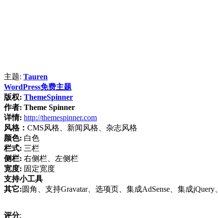
主题:
Tauren
WordPress免费主题
版权:
ThemeSpinner
作者:
Theme Spinner
详情:
http://themespinner.com
风格：
CMS风格、新闻风格、杂志风格
颜色:
白色
栏式:
三栏
侧栏:
右侧栏、左侧栏
宽度:
固定宽度
支持小工具
其它:
圆角、支持Gravatar、选项页、集成AdSense、集成jQue
评分
: