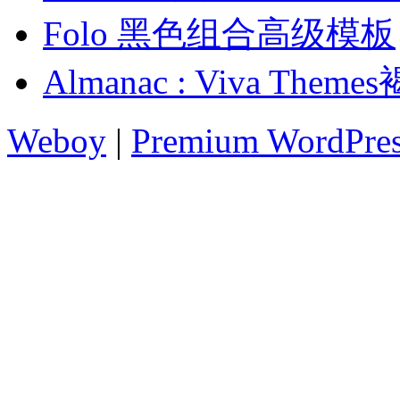
Folo 黑色组合高级模板
Almanac : Viva T
Weboy
|
Premium WordPre