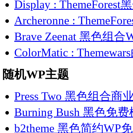
Display : ThemeFor
Archeronne : Theme
Brave Zeenat 黑色组合
ColorMatic : Them
随机WP主题
Press Two 黑色组合
Burning Bush 黑色免
b2theme 黑色简约W