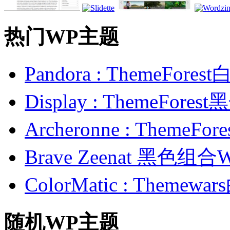
热门WP主题
Pandora : ThemeFo
Display : ThemeFor
Archeronne : Theme
Brave Zeenat 黑色组合
ColorMatic : Them
随机WP主题