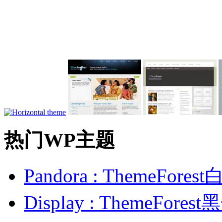
热门WP主题
Pandora : ThemeFo
Display : ThemeFor