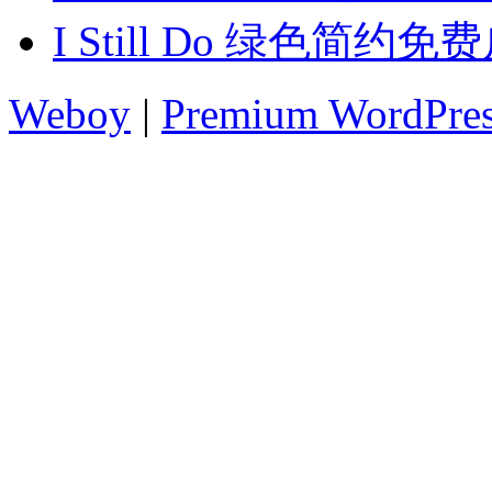
I Still Do 绿色简约免
Weboy
|
Premium WordPre