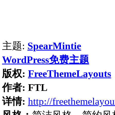
主题:
SpearMintie
WordPress免费主题
版权:
FreeThemeLayouts
作者:
FTL
详情:
http://freethemelayo