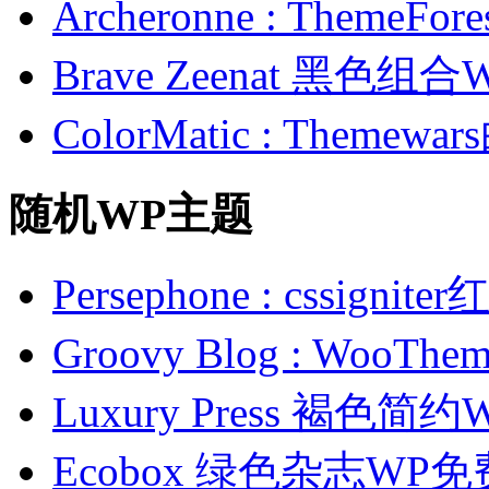
Archeronne : Theme
Brave Zeenat 黑色组合
ColorMatic : Them
随机WP主题
Persephone : cssig
Groovy Blog : Wo
Luxury Press 褐色
Ecobox 绿色杂志WP